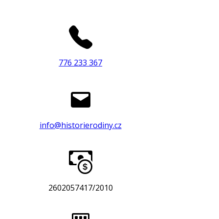
776 233 367
info@historierodiny.cz
2602057417/2010