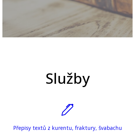
Služby
Přepisy textů z kurentu, fraktury, švabachu