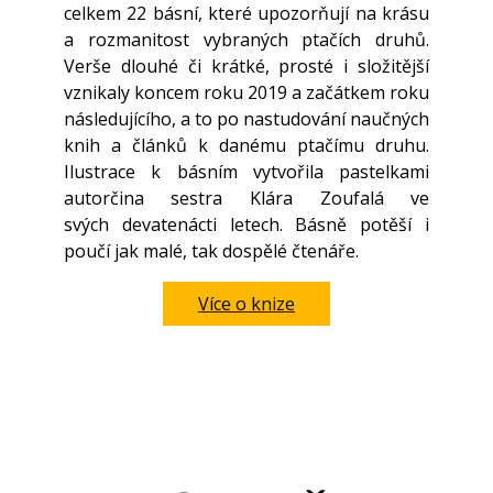
celkem 22 básní, které upozorňují na krásu
a rozmanitost vybraných ptačích druhů.
Verše dlouhé či krátké, prosté i složitější
vznikaly koncem roku 2019 a začátkem roku
následujícího, a to po nastudování naučných
knih a článků k danému ptačímu druhu.
Ilustrace k básním vytvořila pastelkami
autorčina sestra Klára Zoufalá ve
svých devatenácti letech. Básně potěší i
poučí jak malé, tak dospělé čtenáře.
Více o knize